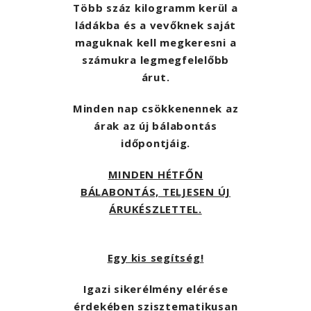
Több száz kilogramm kerül a
ládákba és a vevőknek saját
maguknak kell megkeresni a
számukra legmegfelelőbb
árut.
Minden nap csökkenennek az
árak az új bálabontás
időpontjáig.
MINDEN HÉTFŐN
BÁLABONTÁS, TELJESEN ÚJ
ÁRUKÉSZLETTEL.
Egy kis segítség!
Igazi sikerélmény elérése
érdekében szisztematikusan