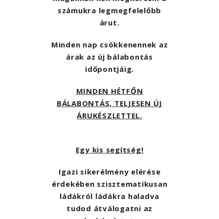
számukra legmegfelelőbb
árut.
Minden nap csökkenennek az
árak az új bálabontás
időpontjáig.
MINDEN HÉTFŐN
BÁLABONTÁS, TELJESEN ÚJ
ÁRUKÉSZLETTEL.
Egy kis segítség!
Igazi sikerélmény elérése
érdekében szisztematikusan
ládákról ládákra haladva
tudod átválogatni az