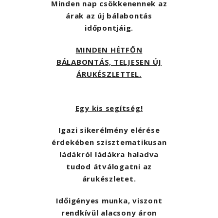
Minden nap csökkenennek az
árak az új bálabontás
időpontjáig.
MINDEN HÉTFŐN
BÁLABONTÁS, TELJESEN ÚJ
ÁRUKÉSZLETTEL.
Egy kis segítség!
Igazi sikerélmény elérése
érdekében szisztematikusan
ládákról ládákra haladva
tudod átválogatni az
árukészletet.
Időigényes munka, viszont
rendkívül alacsony áron