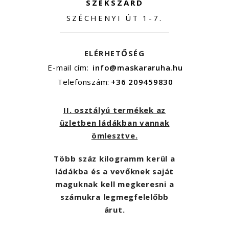
SZEKSZÁRD
SZÉCHENYI ÚT 1-7.
ELÉRHETŐSÉG
E-mail cím:
info@maskararuha.hu
Telefonszám:
+36 209459830
II. osztályú termékek az
üzletben ládákban vannak
ömlesztve.
Több száz kilogramm kerül a
ládákba és a vevőknek saját
maguknak kell megkeresni a
számukra legmegfelelőbb
árut.