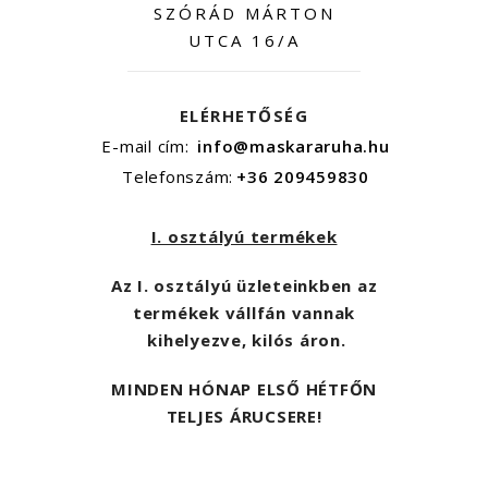
SZÓRÁD MÁRTON
UTCA 16/A
ELÉRHETŐSÉG
E-mail cím:
info@maskararuha.hu
Telefonszám:
+36 209459830
I. osztályú termékek
Az I. osztályú üzleteinkben az
termékek vállfán vannak
kihelyezve, kilós áron.
MINDEN HÓNAP ELSŐ HÉTFŐN
TELJES ÁRUCSERE!