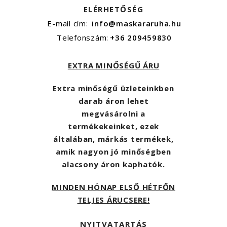
ELÉRHETŐSÉG
E-mail cím:
info@maskararuha.hu
Telefonszám:
+36 209459830
EXTRA MINŐSÉGŰ ÁRU
Extra minőségű üzleteinkben
darab áron lehet
megvásárolni a
termékekeinket, ezek
általában, márkás termékek,
amik nagyon jó minőségben
alacsony áron kaphatók.
MINDEN HÓNAP ELSŐ HÉTFŐN
TELJES ÁRUCSERE!
NYITVATARTÁS