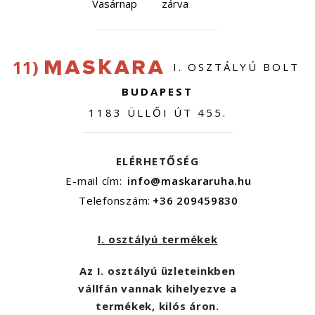
Vasárnap
zárva
11)
I. OSZTÁLYÚ BOLT
BUDAPEST
1183 ÜLLŐI ÚT 455.
ELÉRHETŐSÉG
E-mail cím:
info@maskararuha.hu
Telefonszám:
+36 209459830
I. osztályú termékek
Az I. osztályú üzleteinkben
vállfán vannak kihelyezve a
termékek, kilós áron.