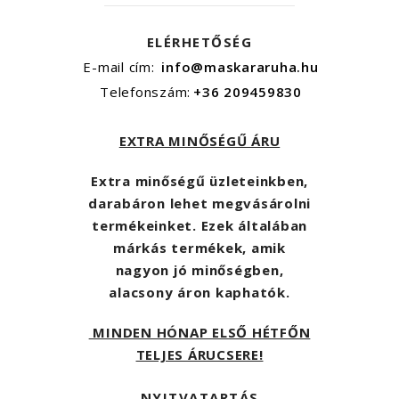
ELÉRHETŐSÉG
E-mail cím:
info@maskararuha.hu
Telefonszám:
+36 209459830
EXTRA MINŐSÉGŰ ÁRU
Extra minőségű üzleteinkben,
darabáron lehet megvásárolni
termékeinket. Ezek általában
márkás termékek, amik
nagyon jó minőségben,
alacsony áron kaphatók.
MINDEN HÓNAP ELSŐ HÉTFŐN
TELJES ÁRUCSERE!
NYITVATARTÁS