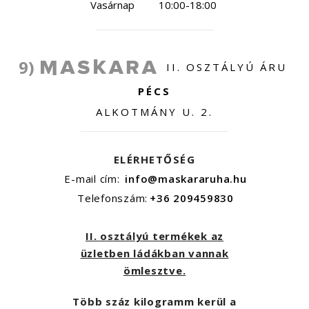
Vasárnap
10:00-18:00
9)
II. OSZTÁLYÚ ÁRU
PÉCS
ALKOTMÁNY U. 2.
ELÉRHETŐSÉG
E-mail cím:
info@maskararuha.hu
Telefonszám:
+36 209459830
II. osztályú termékek az
üzletben ládákban vannak
ömlesztve.
Több száz kilogramm kerül a