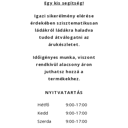
Egy kis segítség!
Igazi sikerélmény elérése
érdekében szisztematikusan
ládákról ládákra haladva
tudod átválogatni az
árukészletet.
Időigényes munka, viszont
rendkívül alacsony áron
juthatsz hozzá a
termékekhez.
NYITVATARTÁS
Hétfő
9:00-17:00
Kedd
9:00-17:00
Szerda
9:00-17:00