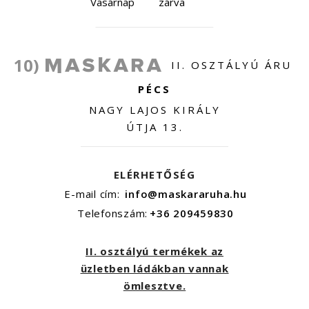
Vasárnap
zárva
10)
II. OSZTÁLYÚ ÁRU
PÉCS
NAGY LAJOS KIRÁLY
ÚTJA 13.
ELÉRHETŐSÉG
E-mail cím:
info@maskararuha.hu
Telefonszám:
+36 209459830
II. osztályú termékek az
üzletben ládákban vannak
ömlesztve.