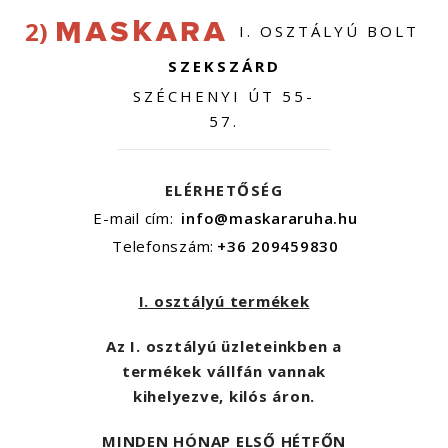
2)
I. OSZTÁLYÚ BOLT
SZEKSZÁRD
SZÉCHENYI ÚT 55-
57.
ELÉRHETŐSÉG
E-mail cím:
info@maskararuha.hu
Telefonszám:
+36 209459830
I. osztályú termékek
Az I. osztályú üzleteinkben a
termékek vállfán vannak
kihelyezve, kilós áron.
MINDEN HÓNAP ELSŐ HÉTFŐN