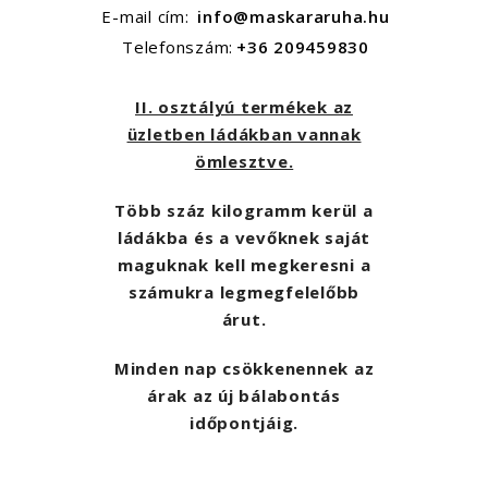
E-mail cím:
info@maskararuha.hu
Telefonszám:
+36 209459830
II. osztályú termékek az
üzletben ládákban vannak
ömlesztve.
Több száz kilogramm kerül a
ládákba és a vevőknek saját
maguknak kell megkeresni a
számukra legmegfelelőbb
árut.
Minden nap csökkenennek az
árak az új bálabontás
időpontjáig.