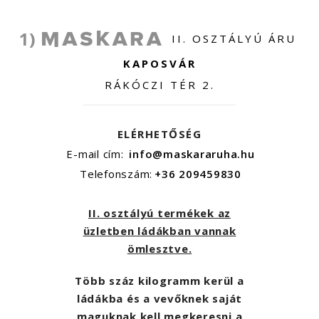
1)
II. OSZTÁLYÚ ÁRU
KAPOSVÁR
RÁKÓCZI TÉR 2.
ELÉRHETŐSÉG
E-mail cím:
info@maskararuha.hu
Telefonszám:
+36 209459830
II. osztályú termékek az
üzletben ládákban vannak
ömlesztve.
Több száz kilogramm kerül a
ládákba és a vevőknek saját
maguknak kell megkeresni a